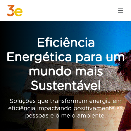
Eficiência
Energética para um
mundo mais
Sustentável
Anterior
Pró
Soluções que transformam energia em
eficiência impactando positivamente as
pessoas e o meio ambiente.