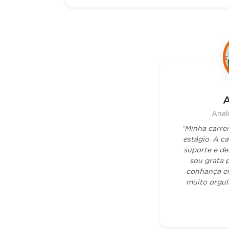
A
Anal
“Minha carre
estágio. A ca
suporte e de
sou grata p
confiança e
muito orgul