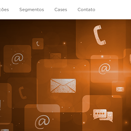
ções
Segmentos
Cases
Contato
Comunicação
Notícias
res
Próximo