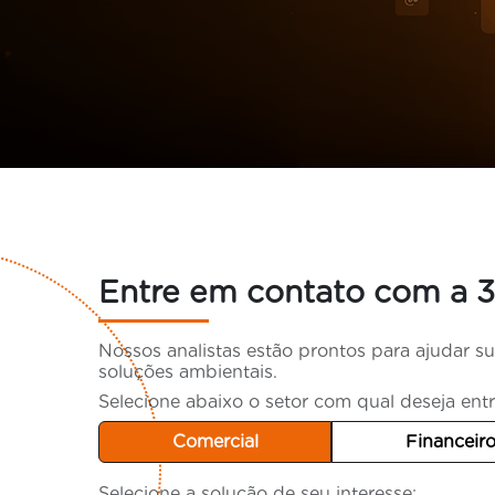
Entre em contato com a 
Nossos analistas estão prontos para ajudar 
soluções ambientais.
Selecione abaixo o setor com qual deseja ent
Comercial
Financeir
Selecione a solução de seu interesse: