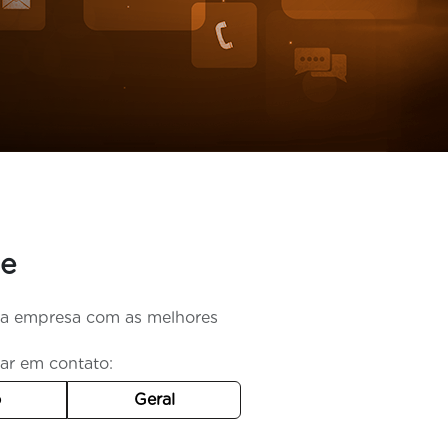
3e
sua empresa com as melhores
rar em contato:
o
Geral